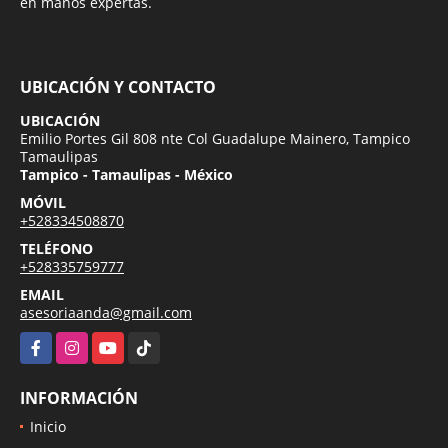
en manos expertas.
UBICACIÓN Y CONTACTO
UBICACIÓN
Emilio Portes Gil 808 nte Col Guadalupe Mainero, Tampico
Tamaulipas
Tampico - Tamaulipas - México
MÓVIL
+528334508870
TELÉFONO
+528335759777
EMAIL
asesoriaanda@gmail.com
Facebook
Instagram
YouTube
TikTok
INFORMACIÓN
Inicio