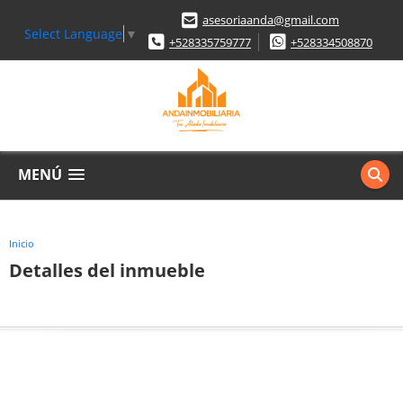
asesoriaanda@gmail.com
Select Language
▼
+528335759777
+528334508870
MENÚ
Inicio
Detalles del inmueble