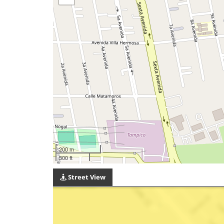
200 m
500 ft
Street View