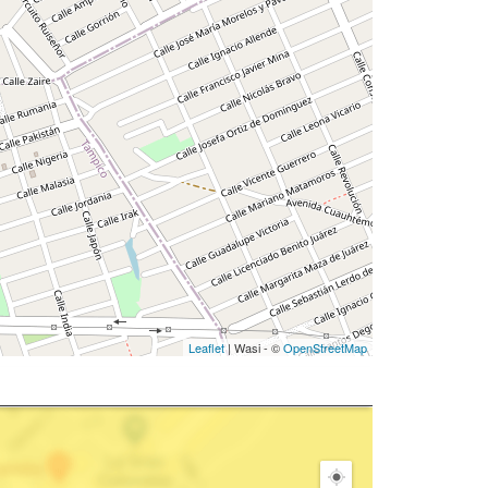
Leaflet
| Wasi - ©
OpenStreetMap