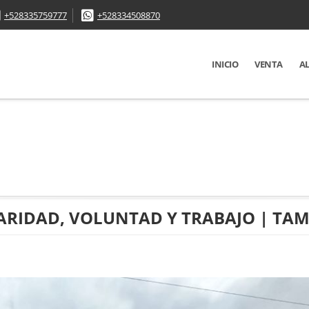
+528335759777
+528334508870
INICIO
VENTA
A
DARIDAD, VOLUNTAD Y TRABAJO | TA