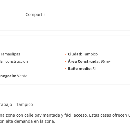
Compartir
Tamaulipas
Ciudad:
Tampico
En construcción
Área Construida:
96 m²
Baño medio:
Si
 negocio:
Venta
Trabajo – Tampico
a zona con calle pavimentada y fácil acceso. Estas casas ofrecen un
con alta demanda en la zona.