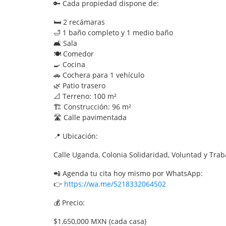
🔑 Cada propiedad dispone de:
🛏️ 2 recámaras
🛁 1 baño completo y 1 medio baño
🛋️ Sala
🍽️ Comedor
🍳 Cocina
🚗 Cochera para 1 vehículo
🌿 Patio trasero
📐 Terreno: 100 m²
🏗️ Construcción: 96 m²
🛣️ Calle pavimentada
📍 Ubicación:
Calle Uganda, Colonia Solidaridad, Voluntad y Tra
📲 Agenda tu cita hoy mismo por WhatsApp:
👉
https://wa.me/5218332064502
💰 Precio:
$1,650,000 MXN (cada casa)