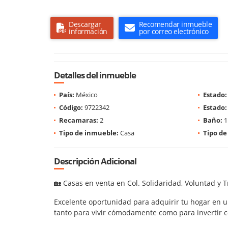
Descargar
Recomendar inmueble
información
por correo electrónico
Detalles del inmueble
País:
México
Estado:
Código:
9722342
Estado:
Recamaras:
2
Baño:
1
Tipo de inmueble:
Casa
Tipo de
Descripción Adicional
🏡 Casas en venta en Col. Solidaridad, Voluntad y 
Excelente oportunidad para adquirir tu hogar en un
tanto para vivir cómodamente como para invertir 