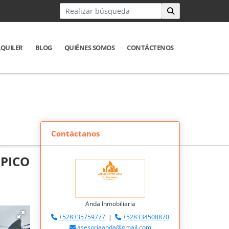
LQUILER
BLOG
QUIÉNES SOMOS
CONTÁCTENOS
Contáctanos
MPICO
Anda Inmobiliaria
+528335759777
|
+528334508870
asesoriaanda@gmail.com