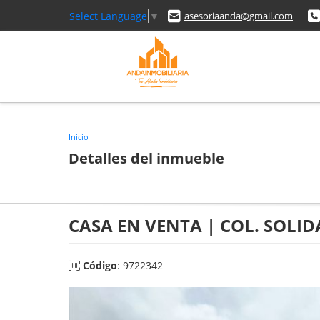
Select Language
▼
asesoriaanda@gmail.com
Inicio
Detalles del inmueble
CASA EN VENTA | COL. SOLI
Código
: 9722342