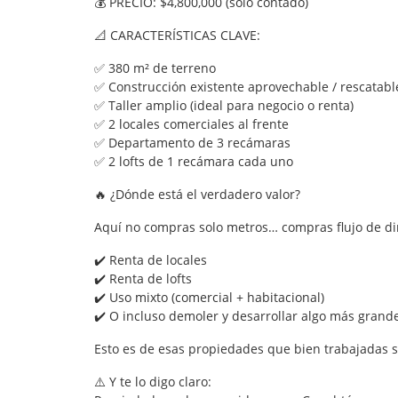
💰 PRECIO: $4,800,000 (solo contado)
📐 CARACTERÍSTICAS CLAVE:
✅ 380 m² de terreno
✅ Construcción existente aprovechable / rescatabl
✅ Taller amplio (ideal para negocio o renta)
✅ 2 locales comerciales al frente
✅ Departamento de 3 recámaras
✅ 2 lofts de 1 recámara cada uno
🔥 ¿Dónde está el verdadero valor?
Aquí no compras solo metros… compras flujo de di
✔️ Renta de locales
✔️ Renta de lofts
✔️ Uso mixto (comercial + habitacional)
✔️ O incluso demoler y desarrollar algo más grand
Esto es de esas propiedades que bien trabajadas s
⚠️ Y te lo digo claro: