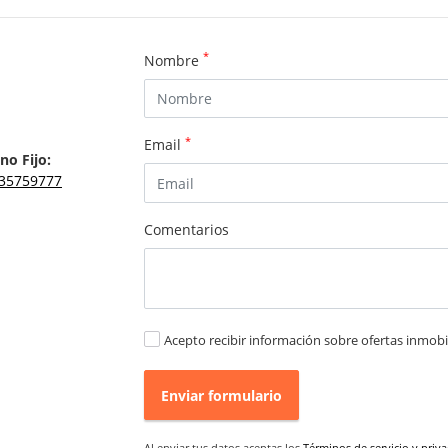
*
Nombre
*
Email
no Fijo:
35759777
Comentarios
Acepto recibir información sobre ofertas inmobil
Enviar formulario
Al enviar tus datos aceptas los
Términos de servicio y priv