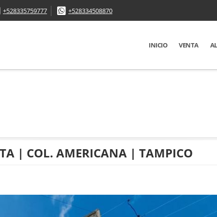
+528335759777
+528334508870
INICIO
VENTA
A
TA | COL. AMERICANA | TAMPICO