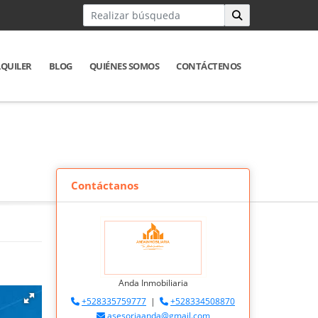
LQUILER
BLOG
QUIÉNES SOMOS
CONTÁCTENOS
Contáctanos
Anda Inmobiliaria
+528335759777
|
+528334508870
asesoriaanda@gmail.com