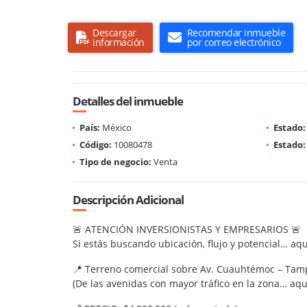
Descargar
Recomendar inmueble
información
por correo electrónico
Detalles del inmueble
País:
México
Estado:
Código:
10080478
Estado:
Tipo de negocio:
Venta
Descripción Adicional
🚨 ATENCIÓN INVERSIONISTAS Y EMPRESARIOS 🚨
Si estás buscando ubicación, flujo y potencial… aqu
📍 Terreno comercial sobre Av. Cuauhtémoc – Tam
(De las avenidas con mayor tráfico en la zona… aq