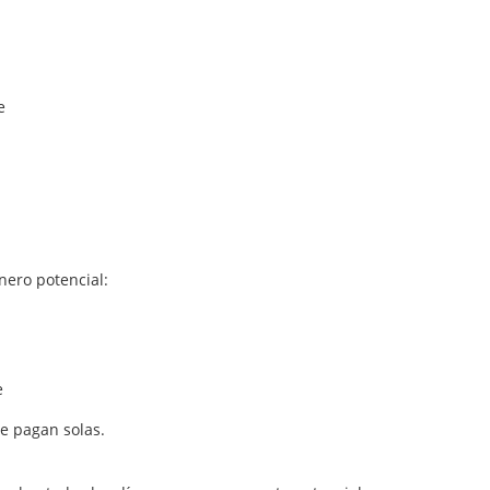
e
nero potencial:
e
e pagan solas.