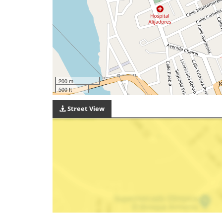
200 m
500 ft
Street View