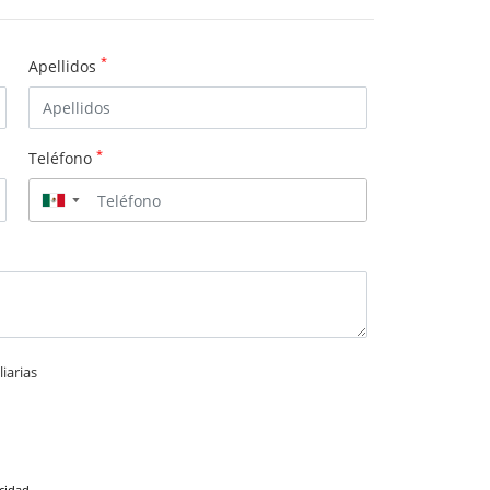
*
Apellidos
*
Teléfono
▼
iarias
acidad