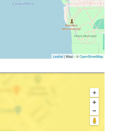
Leaflet
| Wasi - ©
OpenStreetMap